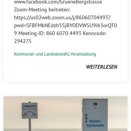
www.facebook.com/GrueneBergstrasse
Zoom-Meeting beitreten:
https://us02web.zoom.us/j/86060704493?
pwd=SFBFMkNEdzh5SjBYODVWSU9ib3orQT0
9 Meeting-ID: 860 6070 4493 Kenncode:
294275
Kommunal- und Landratswahl
,
Veranstaltung
WEITERLESEN