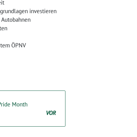
it
sgrundlagen investieren
er Autobahnen
ten
ertem ÖPNV
Pride Month
VOR