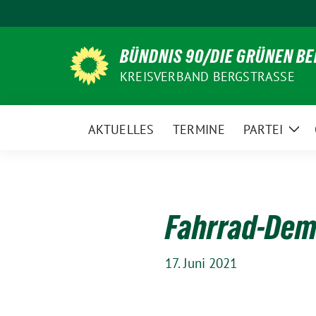
Weiter
zum
Inhalt
BÜNDNIS 90/DIE GRÜNEN B
KREISVERBAND BERGSTRASSE
AKTUELLES
TERMINE
PARTEI
Zei
Unt
Fahrrad-De
17. Juni 2021