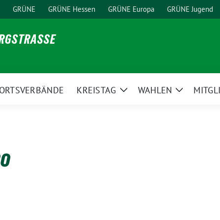
GRÜNE
GRÜNE Hessen
GRÜNE Europa
GRÜNE Jugend
ERGSTRASSE
ORTSVERBÄNDE
KREISTAG
WAHLEN
MITGL
ge
Zeige
Zeige
ermenü
Untermenü
Untermen
mo