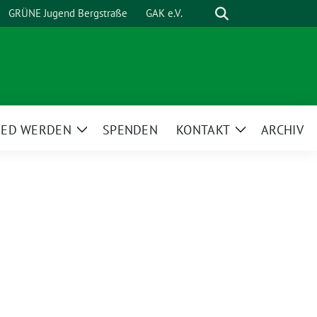
Suche
GRÜNE Jugend Bergstraße
GAK e.V.
IED WERDEN
SPENDEN
KONTAKT
ARCHIV
Zeige
Zeige
ü
Untermenü
Untermenü