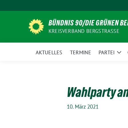
Weiter
zum
Inhalt
BÜNDNIS 90/DIE GRÜNEN B
KREISVERBAND BERGSTRASSE
AKTUELLES
TERMINE
PARTEI
Zei
Unt
Wahlparty am
10. März 2021