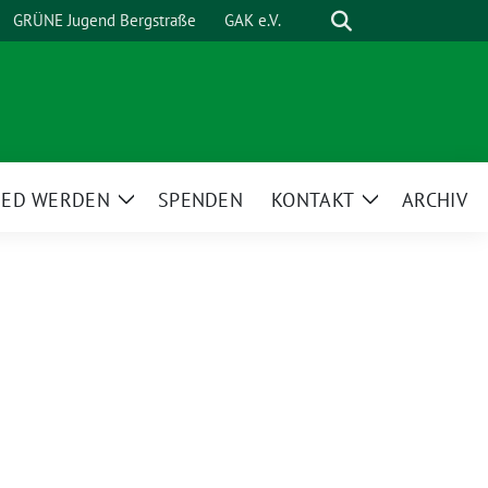
Suche
GRÜNE Jugend Bergstraße
GAK e.V.
IED WERDEN
SPENDEN
KONTAKT
ARCHIV
Zeige
Zeige
ü
Untermenü
Untermenü