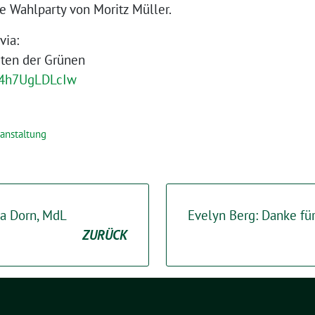
le Wahlparty von Moritz Müller.
via:
iten der Grünen
e/4h7UgLDLcIw
anstaltung
la Dorn, MdL
Evelyn Berg: Danke für
ZURÜCK