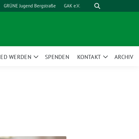
Suche
GRÜNE Jugend Bergstraße
GAK e.V.
IED WERDEN
SPENDEN
KONTAKT
ARCHIV
Zeige
Zeige
ü
Untermenü
Untermenü