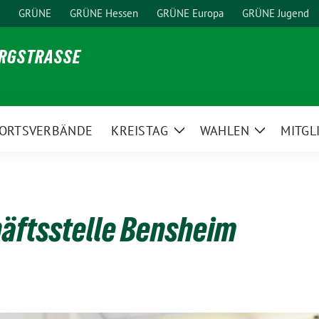
GRÜNE
GRÜNE Hessen
GRÜNE Europa
GRÜNE Jugend
ERGSTRASSE
ORTSVERBÄNDE
KREISTAG
WAHLEN
MITGL
ge
Zeige
Zeige
ermenü
Untermenü
Untermen
äftsstelle Bensheim