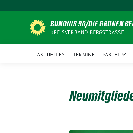
Weiter
zum
Inhalt
BÜNDNIS 90/DIE GRÜNEN B
KREISVERBAND BERGSTRASSE
AKTUELLES
TERMINE
PARTEI
Zei
Unt
Neumitgliede