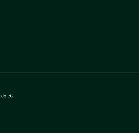
ado eG
.