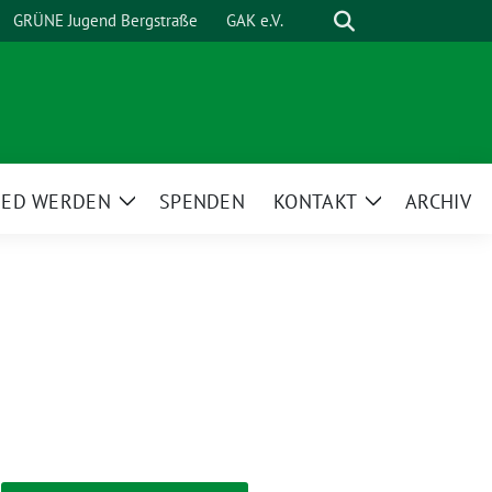
Suche
GRÜNE Jugend Bergstraße
GAK e.V.
IED WERDEN
SPENDEN
KONTAKT
ARCHIV
Zeige
Zeige
ü
Untermenü
Untermenü