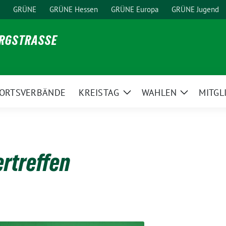
GRÜNE
GRÜNE Hessen
GRÜNE Europa
GRÜNE Jugend
ERGSTRASSE
ORTSVERBÄNDE
KREISTAG
WAHLEN
MITGL
ge
Zeige
Zeige
ermenü
Untermenü
Untermen
rtreffen