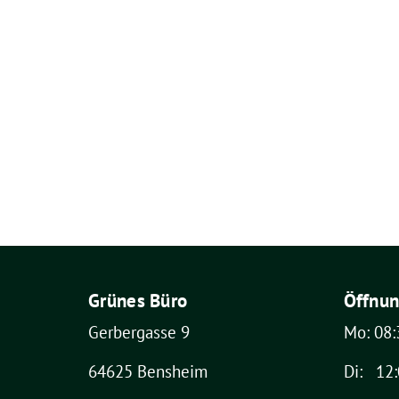
Grünes Büro
Öffnun
Gerbergasse 9
Mo: 08:
64625 Bensheim
Di: 12: