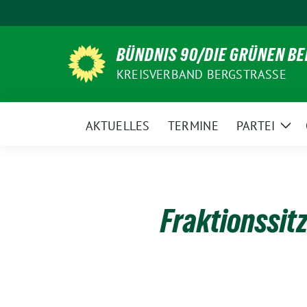
Weiter
zum
Inhalt
BÜNDNIS 90/DIE GRÜNEN B
KREISVERBAND BERGSTRASSE
AKTUELLES
TERMINE
PARTEI
Zei
Unt
Fraktionssi