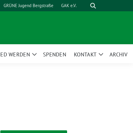
Suche
GRÜNE Jugend Bergstraße
GAK e.V.
IED WERDEN
SPENDEN
KONTAKT
ARCHIV
Zeige
Zeige
ü
Untermenü
Untermenü