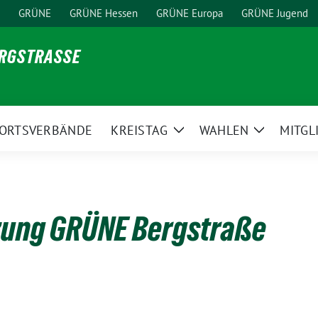
GRÜNE
GRÜNE Hessen
GRÜNE Europa
GRÜNE Jugend
ERGSTRASSE
ORTSVERBÄNDE
KREISTAG
WAHLEN
MITGL
ge
Zeige
Zeige
ermenü
Untermenü
Untermen
tzung GRÜNE Bergstraße