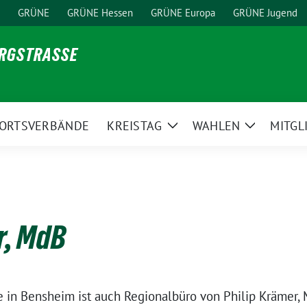
GRÜNE
GRÜNE Hessen
GRÜNE Europa
GRÜNE Jugend
ERGSTRASSE
ORTSVERBÄNDE
KREISTAG
WAHLEN
MITGL
ge
Zeige
Zeige
ermenü
Untermenü
Untermen
r, MdB
 in Bensheim ist auch Regionalbüro von Philip Krämer, 