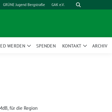
Suche
GRÜNE Jugend Bergstraße
GAK e.V.
IED WERDEN
SPENDEN
KONTAKT
ARCHIV
Zeige
Zeige
ü
Untermenü
Untermenü
MdB, für die Region