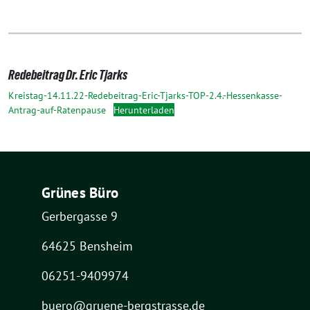
Redebeitrag Dr. Eric Tjarks
Kreistag-14.11.22-Redebeitrag-Eric-Tjarks-TOP-2.4.-Hessenkasse-
Antrag-auf-Ratenpause
Herunterladen
Grünes Büro
Gerbergasse 9
64625 Bensheim
06251-9409974
buero@gruene-bergstrasse.de