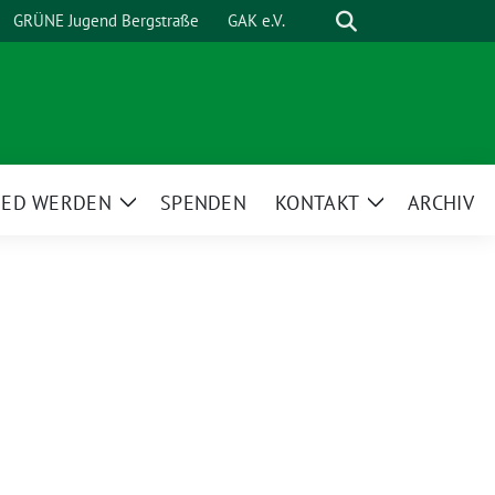
Suche
GRÜNE Jugend Bergstraße
GAK e.V.
IED WERDEN
SPENDEN
KONTAKT
ARCHIV
Zeige
Zeige
ü
Untermenü
Untermenü