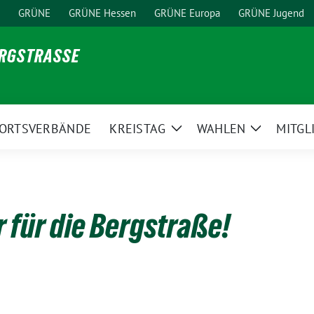
GRÜNE
GRÜNE Hessen
GRÜNE Europa
GRÜNE Jugend
ERGSTRASSE
ORTSVERBÄNDE
KREISTAG
WAHLEN
MITGL
ge
Zeige
Zeige
ermenü
Untermenü
Untermen
 für die Bergstraße!