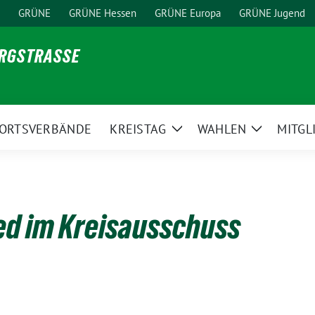
GRÜNE
GRÜNE Hessen
GRÜNE Europa
GRÜNE Jugend
ERGSTRASSE
ORTSVERBÄNDE
KREISTAG
WAHLEN
MITGL
ge
Zeige
Zeige
ermenü
Untermenü
Untermen
ed im Kreisausschuss