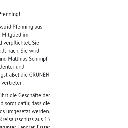
Pfenning!
Astrid Pfenning aus
 Mitglied im
 verpflichtet. Sie
adt nach. Sie wird
nd Matthias Schimpf
denter und
rgstraße) die GRÜNEN
 vertreten.
ührt die Geschäfte der
 sorgt dafür, dass die
ags umgesetzt werden.
Kreisausschuss aus 15
arunter Landrat, Erster